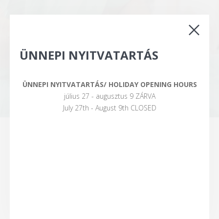
ÜNNEPI NYITVATARTÁS
Főoldal
ÜNNEPI NYITVATARTÁS/ HOLIDAY OPENING HOURS
SZOLGÁLTATÁSAINK
július 27 - augusztus 9 ZÁRVA
July 27th - August 9th CLOSED
ÁLTALÁNOS SZOLGÁLTATÁSOK
Általános klinikai betegvizsgálat,
szaktanácsadás
Utazásra felkészítés, EU állatútlevél kiállítás,
microchip beültetés