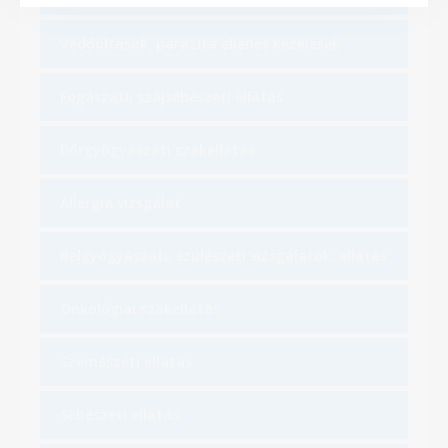
Védőoltások, parazita ellenes kezelések
Fogászati, szájsebészeti ellátás
Bőrgyógyászati szakellátás
Allergia vizsgálat
Belgyógyászati, szülészeti vizsgálatok, ellátás
Onkológiai szakellátás
Szemészeti ellátás
Sebészeti ellátás