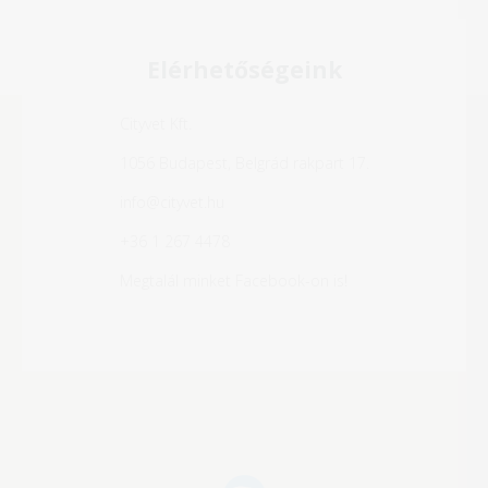
Elérhetőségeink
Cityvet Kft.
1056 Budapest, Belgrád rakpart 17.
info@cityvet.hu
+36 1 267 4478
Megtalál minket Facebook-on is!