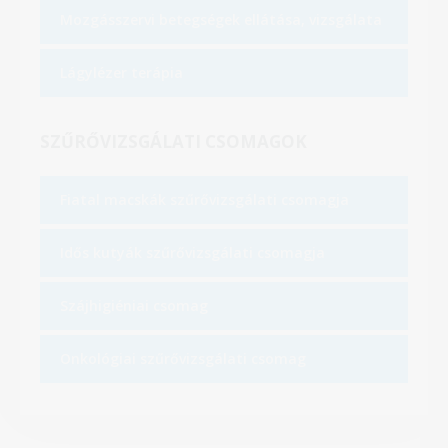
Mozgásszervi betegségek ellátása, vizsgálata
Lágylézer terápia
SZŰRŐVIZSGÁLATI CSOMAGOK
Fiatal macskák szűrővizsgálati csomagja
Idős kutyák szűrővizsgálati csomagja
Szájhigiéniai csomag
Onkológiai szűrővizsgálati csomag